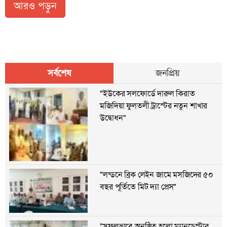
আরও পড়ুন
সর্বশেষ
জনপ্রিয়
"ইউকের সলফোর্ডে দারুল কিরাত
মজিদিয়া ফুলতলী ট্রাস্টের নতুন শাখার
উদ্বোধন"
"লন্ডনে ব্রিক লেইন জামে মসজিদের ৫০
বছর পূর্তিতে মিট দ‍্যা প্রেস"
"সফলভাবে অনুষ্ঠিত হলো ম্যানচেস্টার