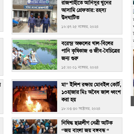
রাজশাহীতে আনিসুর খুনের
আসামি গ্রেফতার: রহস্য
উদঘাটিত
১৬:৩৭ ২৫ নভেম্বর, ২০২৪
বরেন্দ্র অঞ্চলের খাল-বিলের
পানি কৃষিকাজ ও জীব-বৈচিত্রের
জন্য গুরু
১৫:২০ ০১ নভেম্বর, ২০২৪
র
মা” ইলিশ রক্ষায় মোবইল কোর্ট,
১০হাজার মিঃ অবৈধ জাল ধ্বংশ
করা হয়
১৮:০৩ ৩০ অক্টোবর, ২০২৪
নিষিদ্ধ ছাত্রলীগ নেত্রী আটক
“জয় বাংলা জয় বঙ্গবন্ধ “