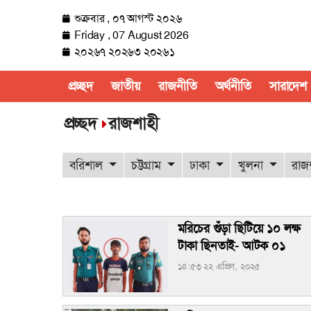
শুক্রবার , ০৭ আগস্ট ২০২৬
Friday , 07 August 2026
২০২৬৭ ২০২৬৩ ২০২৬১
প্রচ্ছদ
জাতীয়
রাজনীতি
অর্থনীতি
সারাদেশ
প্রচ্ছদ
রাজশাহী
বরিশাল
চট্টগ্রাম
ঢাকা
খুলনা
রাজ
মরিচের গুঁড়া ছিটিয়ে ১০ লক্ষ
টাকা ছিনতাই- আটক ০১
১৪:৫৩ ২২ এপ্রিল, ২০২৫