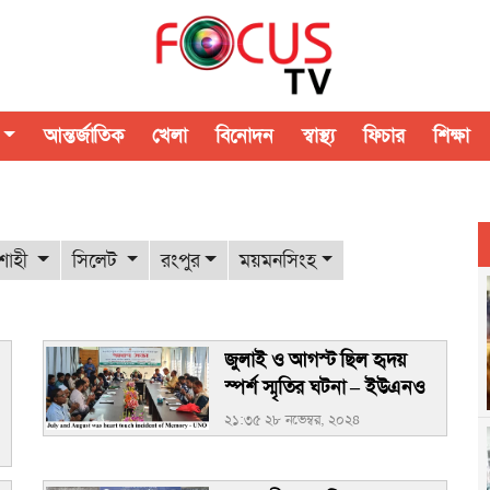
আন্তর্জাতিক
খেলা
বিনোদন
স্বাস্থ্য
ফিচার
শিক্ষা
শাহী
সিলেট
রংপুর
ময়মনসিংহ
জুলাই ও আগস্ট ছিল হৃদয়
স্পর্শ স্মৃতির ঘটনা – ইউএনও
২১:৩৫ ২৮ নভেম্বর, ২০২৪