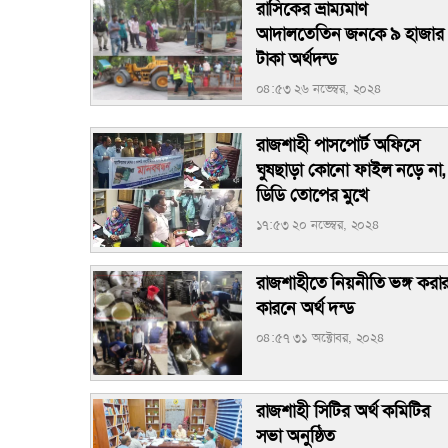
রাসিকের ভ্রাম্যমাণ
আদালতেতিন জনকে ৯ হাজার
টাকা অর্থদন্ড
০৪:৫৩ ২৬ নভেম্বর, ২০২৪
রাজশাহী পাসপোর্ট অফিসে
ঘুষছাড়া কোনো ফাইল নড়ে না,
ডিডি তোপের মুখে
১৭:৫৩ ২০ নভেম্বর, ২০২৪
রাজশাহীতে নিয়নীতি ভঙ্গ করা
কারনে অর্থ দন্ড
০৪:৫৭ ৩১ অক্টোবর, ২০২৪
রাজশাহী সিটির অর্থ কমিটির
সভা অনুষ্ঠিত