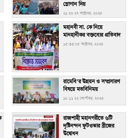
স্লোগান দিয়
২১:২০ ২৭ অক্টোবর, ২০২৪
মহানবী সা. কে নিয়ে
মানহানীকর বক্তব্যের প্রতিবাদ
১৫:৩৩ ০৫ অক্টোবর, ২০২৪
রামেবি’র উন্নয়ন ও সম্প্রসারণ
বিষয়ে মতবিনিময়
১৮:১১ ২২ সেপ্টেম্বর, ২০২৪
ে
রাজশাহী মহানগরীতে ৬টি
দৃষ্টিনন্দন ফুটওভার ব্রীজের
উদ্বোধন