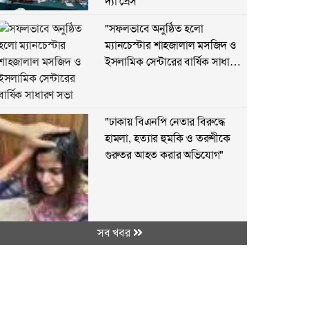
দ‍্যা প্রেস"
"সফলভাবে অনুষ্ঠিত হলো
ম্যানচেস্টার শাহজালাল মসজিদ ও
ইসলামিক সেন্টারের বার্ষিক সাধারণ
সভা"
"ঢাকায় বিএনপি নেতার বিরুদ্ধে
হামলা, হত্যার হুমকি ও তরুণীকে
গুরুতর আহত করার অভিযোগ"
সব খবর
"মুক্তাগাছায় এক পরিবারের বাড়িতে
হামলা ও অগ্নিসংযোগের অভিযোগ,
বিএনপি নেতার বিরুদ্ধে অভিযোগ"