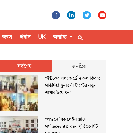
জবস
প্রবাস
UK
অন্যান্য
সর্বশেষ
জনপ্রিয়
"ইউকের সলফোর্ডে দারুল কিরাত
মজিদিয়া ফুলতলী ট্রাস্টের নতুন
শাখার উদ্বোধন"
"লন্ডনে ব্রিক লেইন জামে
মসজিদের ৫০ বছর পূর্তিতে মিট