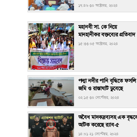
১৭:৪৬ ৩০ অক্টোবর, ২০২৪
মহানবী সা. কে নিয়ে
মানহানীকর বক্তব্যের প্রতিবাদ
১৫:৩৩ ০৫ অক্টোবর, ২০২৪
পদ্মা নদীর পানি বৃদ্ধিতে ফসলি
জমি ও রাস্তাঘাট ডুবেছে
০২:১৫ ৩০ সেপ্টেম্বর, ২০২৪
অবৈধ মাদকদ্রব্যসহ এক বৃদ্ধক
আটক করেছে র‌্যাব-৫
১৪:০১ ২১ সেপ্টেম্বর, ২০২৪