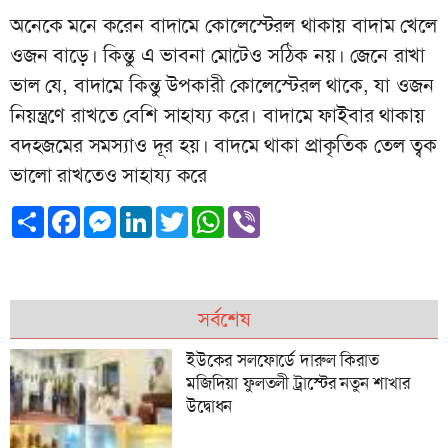
অনেকে মনে করেন বাদামে কোলেস্টেরল থাকায় বাদাম খেলে
ওজন বাড়ে। কিন্তু এ ভাবনা মোটেও সঠিক নয়। জেনে রাখা
ভাল যে, বাদামে কিন্তু উপকারী কোলেস্টেরল থাকে, যা ওজন
নিয়ন্ত্রণে রাখতে বেশি সাহায্য করে। বাদামে ফাইবার থাকায়
বদহজমের সমস্যাও দূর হয়। বাদমে থাকা প্রাকৃতিক তেল ত্বক
ভালো রাখতেও সাহায্য করে
Share
Facebook
Messenger
LinkedIn
Twitter
WhatsApp
Viber
সর্বশেষ
ইউকের সলফোর্ডে দারুল কিরাত
মজিদিয়া ফুলতলী ট্রাস্টের নতুন শাখার
উদ্বোধন