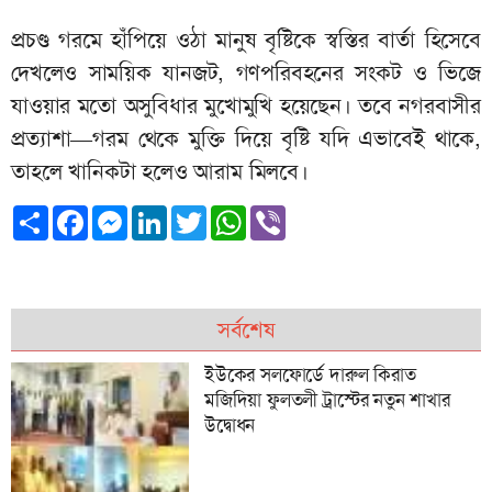
প্রচণ্ড গরমে হাঁপিয়ে ওঠা মানুষ বৃষ্টিকে স্বস্তির বার্তা হিসেবে
দেখলেও সাময়িক যানজট, গণপরিবহনের সংকট ও ভিজে
যাওয়ার মতো অসুবিধার মুখোমুখি হয়েছেন। তবে নগরবাসীর
প্রত্যাশা—গরম থেকে মুক্তি দিয়ে বৃষ্টি যদি এভাবেই থাকে,
তাহলে খানিকটা হলেও আরাম মিলবে।
Share
Facebook
Messenger
LinkedIn
Twitter
WhatsApp
Viber
সর্বশেষ
ইউকের সলফোর্ডে দারুল কিরাত
মজিদিয়া ফুলতলী ট্রাস্টের নতুন শাখার
উদ্বোধন