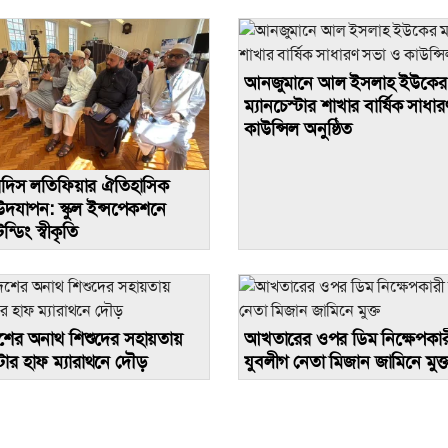
আনজুমানে আল ইসলাহ ইউকের
ম্যানচেস্টার শাখার বার্ষিক সাধ
কাউন্সিল অনুষ্ঠিত
াদিস লতিফিয়ার ঐতিহাসিক
 স্কুল ইন্সপেকশনে
্ডিং স্বীকৃতি
শের অনাথ শিশুদের সহায়তায়
আখতারের ওপর ডিম নিক্ষেপকার
্টার হাফ ম্যারাথনে দৌড়
যুবলীগ নেতা মিজান জামিনে মুক্