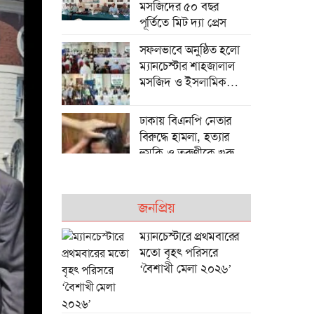
মসজিদের ৫০ বছর
পূর্তিতে মিট দ‍্যা প্রেস
সফলভাবে অনুষ্ঠিত হলো
ম্যানচেস্টার শাহজালাল
মসজিদ ও ইসলামিক
সেন্টারের বার্ষিক সাধারণ
সভা
ঢাকায় বিএনপি নেতার
বিরুদ্ধে হামলা, হত্যার
হুমকি ও তরুণীকে গুরুতর
আহত করার অভিযোগ
জনপ্রিয়
মুক্তাগাছায় এক পরিবারের
বাড়িতে হামলা ও
ম্যানচেস্টারে প্রথমবারের
অগ্নিসংযোগের অভিযোগ,
মতো বৃহৎ পরিসরে
বিএনপি নেতার বিরুদ্ধে
‘বৈশাখী মেলা ২০২৬’
ম্যানচেস্টারে বর্ণাঢ্য
অভিযোগ
আয়োজনে অনুষ্ঠিত হলো
‘বৈশাখী মেলা ১৪৩৩’