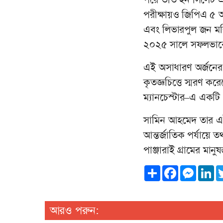
পরীক্ষায়ও জিপিএ ৫ অর
এবং লিভারপুল জন মরিস
২০২৫ সালে সফলভাবে ডিগ
এই অসাধারণ অর্জনের 
কৃতজ্ঞচিত্তে স্মরণ কর
ম্যানচেস্টার–এ একটি গ
সামিন আহমেদ তার এই 
আন্তর্জাতিক পর্যায়ে ত
পাঞ্জারাই গ্রামের মান
Share
Facebook
Messen
Li
আরও পরুন: