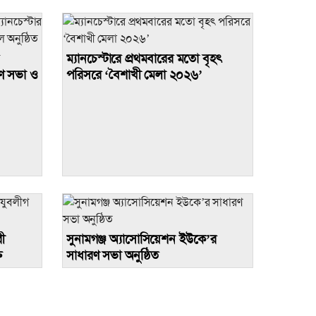
এমন ঘটনা অনাকাঙ্ক্ষিত:
এতসব মৃত্যুর দায় কার?
ম্যানচেস্টারে প্রথমবারের মতো বৃহৎ
ারণ সভা ও
পরিসরে ‘বৈশাখী মেলা ২০২৬’
ধানমন্ডিতে আ.লীগ-
যুবলীগের ঝটিকা মিছিল
থাই সুন্দরীর গোপন
ভিডিও ফাঁস, বাতিল হলো
মুকুট
ী
সুনামগঞ্জ অ্যাসোসিয়েশন ইউকে’র
ত
সাধারণ সভা অনুষ্ঠিত