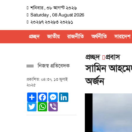
শনিবার , ০৮ আগস্ট ২০২৬
Saturday , 08 August 2026
২০২৬৭ ২০২৬৩ ২০২৬১
প্রচ্ছদ
জাতীয়
রাজনীতি
অর্থনীতি
সারাদেশ
প্রচ্ছদ
প্রবাস
নিজস্ব প্রতিবেদক
সামিন আহমেদ য
অর্জন
প্রকাশিত: ০৪:৩৭, ১৩ জুলাই
২০২৫
Share
Facebook
Messenger
LinkedIn
Twitter
WhatsApp
Viber