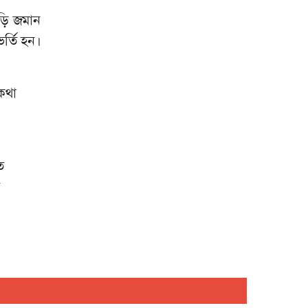
আয়োজনে শেষ হলো
াড়ি জমান
ত্রয়োদশ বাংলায় বইমেলা
দীপু মনির এক মামলায়
র্তি হন।
জামিন, বাকি ছয়টিতে রুল
জারি
বাংলাদেশসহ ৯ দেশের
কথা
ওপর ভিসা নিষেধাজ্ঞা
সংযুক্ত আরব আমিরাতের
ে
যুক্তরাজ্য বঙ্গবন্ধু পরিষদ
ে
গ্রেটার ম্যানচেস্টার শাখার
আয়োজনে জাতীয় শোক
দিবস উদযাপন