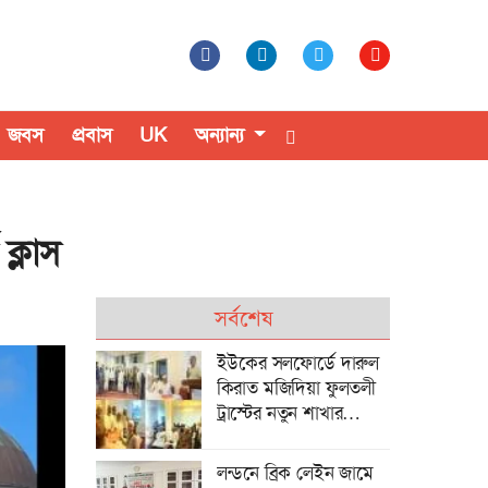
জবস
প্রবাস
UK
অন্যান্য
ক্লাস
সর্বশেষ
ইউকের সলফোর্ডে দারুল
কিরাত মজিদিয়া ফুলতলী
ট্রাস্টের নতুন শাখার
উদ্বোধন
লন্ডনে ব্রিক লেইন জামে