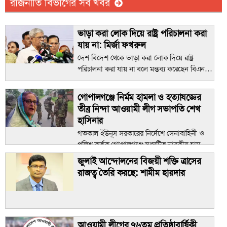
রাজনীতি বিভাগের সব খবর
"ম্যানচেস্টারে বর্ণাঢ্য আয়োজনে অনুষ্ঠিত
হলো ‘বৈশাখী মেলা ১৪৩৩’"
ভাড়া করা লোক দিয়ে রাষ্ট্র পরিচালনা করা
যায় না: মির্জা ফখরুল
দেশ-বিদেশ থেকে ভাড়া করা লোক দিয়ে রাষ্ট্র
পরিচালনা করা যায় না বলে মন্তব্য করেছেন বিএনপি
"দারুল হাদিস লতিফিয়ার ঐতিহাসিক
মহাসচিব মির্জা ফখরুল ইসলাম আলমগীর। আজ
সাফল্য উদযাপন: স্কুল ইন্সপেকশনে
শনিবার জাতীয় প্রেস ক্লাবে ‘জুলাই বিপ্লবের প্রত্যাশা
গোপালগঞ্জে নির্মম হামলা ও হত্যাযজ্ঞের
আউটস্টেন্ডিং স্বীকৃতি"
ও প্রাপ্তি’ শীর্ষক আলোচনাসভায় তিনি এমন মন্তব্য
তীব্র নিন্দা আওয়ামী লীগ সভাপতি শেখ
করেন।
হাসিনার
"সিলেট ওসমানী আন্তর্জাতিক বিমানবন্দর:
গতকাল ইউনূস সরকারের নির্দেশে সেনাবাহিনী ও
প্রতিশ্রুতি নয়, এবার চাই বাস্তবায়ন"
পুলিশ কর্তৃক গোপালগঞ্জে সংঘটিত নারকীয় হামলা
ও নির্মম হত্যাকাণ্ডের ঘটনাকে গভীর ষড়যন্ত্রের অংশ
জুলাই আন্দোলনের বিজয়ী শক্তি ত্রাসের
হিসেবে উল্লেখ করে এক বিবৃতিতে আওয়ামী লীগ
রাজত্ব তৈরি করছে: শামীম হায়দার
সভাপতি দেশনেত্রী শেখ হাসিনা তীব্র প্রতিবাদ, নিন্দা
ও ধিক্কার জানান।
"জগন্নাথপুর পৌরসভা নলজুর পশ্চিমপাড়
আওয়ামী লীগের ৭৬তম প্রতিষ্ঠাবার্ষিকী