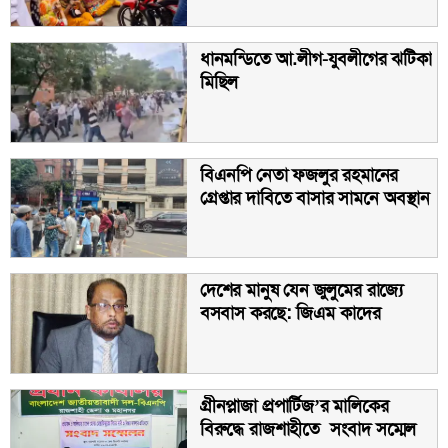
ধানমন্ডিতে আ.লীগ-যুবলীগের ঝটিকা
মিছিল
বিএনপি নেতা ফজলুর রহমানের
গ্রেপ্তার দাবিতে বাসার সামনে অবস্থান
দেশের মানুষ যেন জুলুমের রাজ্যে
বসবাস করছে: জিএম কাদের
গ্রীনপ্লাজা প্রপার্টিজ’র মালিকের
বিরুদ্ধে রাজশাহীতে সংবাদ সম্মেল