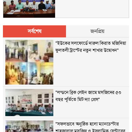
সর্বশেষ
জনপ্রিয়
"ইউকের সলফোর্ডে দারুল কিরাত মজিদিয়া
ফুলতলী ট্রাস্টের নতুন শাখার উদ্বোধন"
"লন্ডনে ব্রিক লেইন জামে মসজিদের ৫০
বছর পূর্তিতে মিট দ‍্যা প্রেস"
"সফলভাবে অনুষ্ঠিত হলো ম্যানচেস্টার
শাহজালাল মসজিদ ও ইসলামিক সেন্টারের