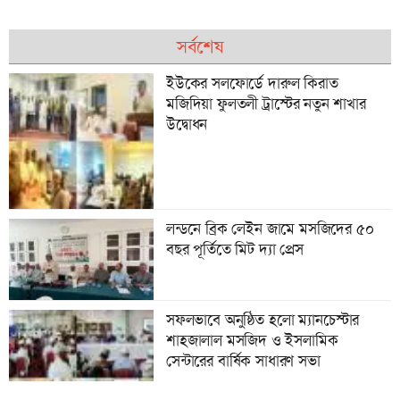
সর্বশেষ
ইউকের সলফোর্ডে দারুল কিরাত
মজিদিয়া ফুলতলী ট্রাস্টের নতুন শাখার
উদ্বোধন
লন্ডনে ব্রিক লেইন জামে মসজিদের ৫০
বছর পূর্তিতে মিট দ‍্যা প্রেস
সফলভাবে অনুষ্ঠিত হলো ম্যানচেস্টার
শাহজালাল মসজিদ ও ইসলামিক
সেন্টারের বার্ষিক সাধারণ সভা