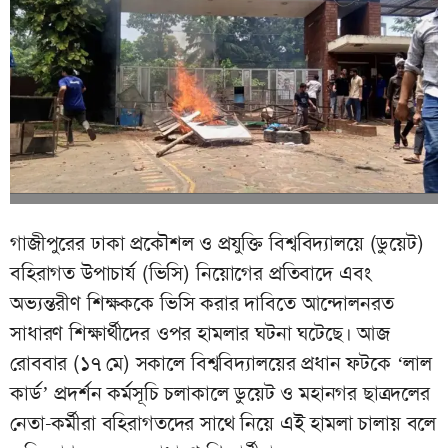
গাজীপুরের ঢাকা প্রকৌশল ও প্রযুক্তি বিশ্ববিদ্যালয়ে (ডুয়েট)
বহিরাগত উপাচার্য (ভিসি) নিয়োগের প্রতিবাদে এবং
অভ্যন্তরীণ শিক্ষককে ভিসি করার দাবিতে আন্দোলনরত
সাধারণ শিক্ষার্থীদের ওপর হামলার ঘটনা ঘটেছে। আজ
রোববার (১৭ মে) সকালে বিশ্ববিদ্যালয়ের প্রধান ফটকে ‘লাল
কার্ড’ প্রদর্শন কর্মসূচি চলাকালে ডুয়েট ও মহানগর ছাত্রদলের
নেতা-কর্মীরা বহিরাগতদের সাথে নিয়ে এই হামলা চালায় বলে