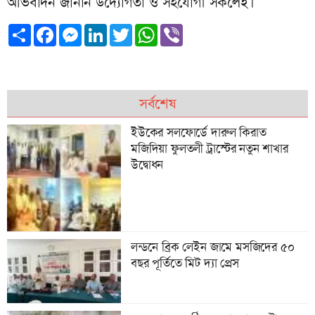
অভিবাদন জানান উদ্যোগতা ও সহযোগী সকলেই।
Share
Facebook
Messenger
LinkedIn
Twitter
WhatsApp
Viber
সর্বশেষ
ইউকের সলফোর্ডে দারুল কিরাত
মজিদিয়া ফুলতলী ট্রাস্টের নতুন শাখার
উদ্বোধন
লন্ডনে ব্রিক লেইন জামে মসজিদের ৫০
বছর পূর্তিতে মিট দ‍্যা প্রেস