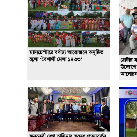
ম্যানচেস্টারে বর্ণাঢ্য আয়োজনে অনুষ্ঠিত
হলো ‘বৈশাখী মেলা ১৪৩৩’
গ্রেটার ম
উদ্যোগে 
আলোচন
জননেত্রী শেখ হাসিনার স্বদেশ প্রত্যাবর্তন