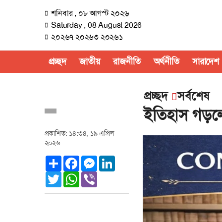
শনিবার , ০৮ আগস্ট ২০২৬
Saturday , 08 August 2026
২০২৬৭ ২০২৬৩ ২০২৬১
প্রচ্ছদ
জাতীয়
রাজনীতি
অর্থনীতি
সারাদেশ
প্রচ্ছদ
সর্বশেষ
ইতিহাস গড়লে
প্রকাশিত: ১৪:৩৪, ১৯ এপ্রিল
২০২৬
Share
Facebook
Messenger
LinkedIn
Twitter
WhatsApp
Viber