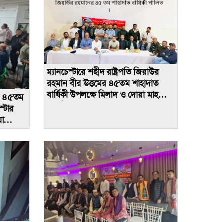
ম্যানচেস্টারে শহীদ রাষ্ট্রপতি জিয়াউর
রহমান বীর উত্তমের ৪৫তম শাহাদাত
বার্ষিকী উপলক্ষে মিলাদ ও দোয়া মাহফিল
ের ৪৫তম
অনুষ্ঠিত
স্টার
া