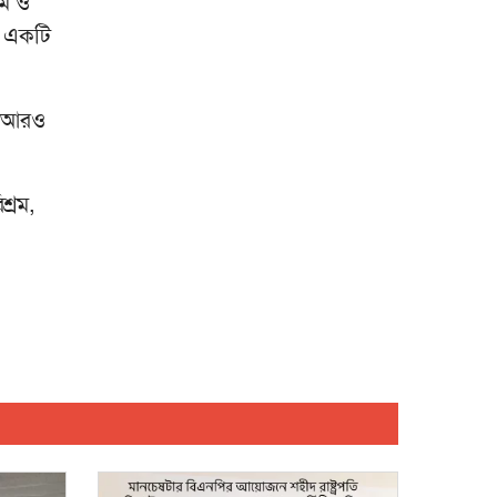
রম ও
গ্রেটার ম্যানচেস্টার শাখার
ও একটি
আয়োজনে জাতীয় শোক
দিবস উদযাপন
এমন ঘটনা অনাকাঙ্ক্ষিত:
এতসব মৃত্যুর দায় কার?
টি আরও
ধানমন্ডিতে আ.লীগ-
যুবলীগের ঝটিকা মিছিল
শ্রম,
থাই সুন্দরীর গোপন
ভিডিও ফাঁস, বাতিল হলো
মুকুট