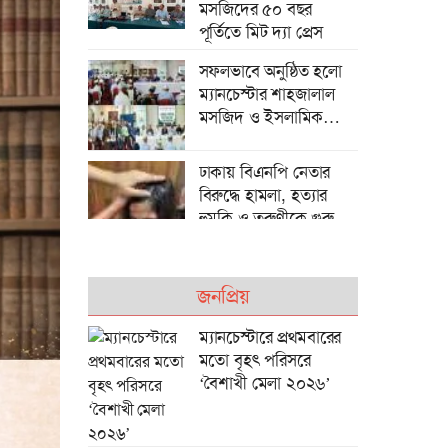
মসজিদের ৫০ বছর
পূর্তিতে মিট দ‍্যা প্রেস
সফলভাবে অনুষ্ঠিত হলো
ম্যানচেস্টার শাহজালাল
মসজিদ ও ইসলামিক
সেন্টারের বার্ষিক সাধারণ
সভা
ঢাকায় বিএনপি নেতার
বিরুদ্ধে হামলা, হত্যার
হুমকি ও তরুণীকে গুরুতর
আহত করার অভিযোগ
জনপ্রিয়
মুক্তাগাছায় এক পরিবারের
বাড়িতে হামলা ও
ম্যানচেস্টারে প্রথমবারের
অগ্নিসংযোগের অভিযোগ,
মতো বৃহৎ পরিসরে
বিএনপি নেতার বিরুদ্ধে
‘বৈশাখী মেলা ২০২৬’
ম্যানচেস্টারে বর্ণাঢ্য
অভিযোগ
আয়োজনে অনুষ্ঠিত হলো
‘বৈশাখী মেলা ১৪৩৩’