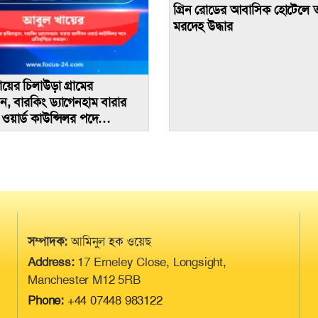
গ্রিন রোডের আবাসিক হোটেলে 
মরদেহ উদ্ধার
়ের চিলাউড়া গ্রামের
ন, বারকিং ড‍্যাগেনহাম বারার
য়ার্ড কাউন্সিলর পদে
্দ্বিতা করছেন।
সম্পাদক:
আমিনুল হক ওয়েছ
Address:
17 Erneley Close, Longsight,
Manchester M12 5RB
Phone:
+44 07448 983122