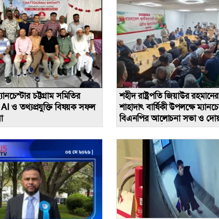
্যানচেস্টার চট্টগ্রাম সমিতির
শহীদ রাষ্ট্রপতি জিয়াউর রহমান
AI ও তথ্যপ্রযুক্তি বিষয়ক সফল
শাহাদাৎ বার্ষিকী উপলক্ষে ম্যানচে
া
বিএনপির আলোচনা সভা ও দোয়
মাহফিল অনুষ্ঠিত