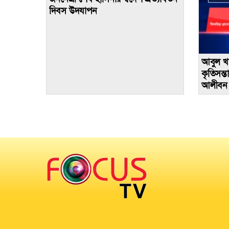
দিবস উদযাপন
আবুল খায
কৃতিসন্তা
আলীবন ও
প্রতিদ্বন