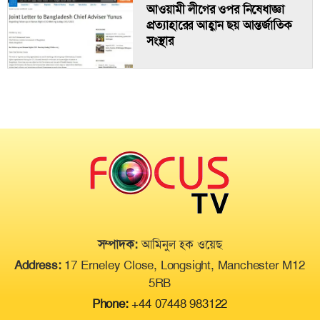
এমন ঘটনা অনাকাঙ্ক্ষিত: এতসব মৃত্যুর
আওয়ামী লীগের ওপর নিষেধাজ্ঞা
দায় কার?
প্রত্যাহারের আহ্বান ছয় আন্তর্জাতিক
সংস্থার
দীপু মনির এক মামলায় জামিন, বাকি
ছয়টিতে রুল জারি
ধানমন্ডিতে আ.লীগ-যুবলীগের ঝটিকা
মিছিল
থাই সুন্দরীর গোপন ভিডিও ফাঁস, বাতিল
হলো মুকুট
সম্পাদক:
আমিনুল হক ওয়েছ
Address:
17 Erneley Close, Longsight, Manchester M12
5RB
Phone:
+44 07448 983122