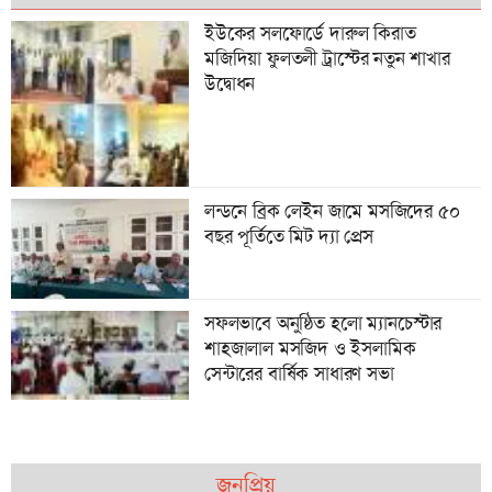
ইউকের সলফোর্ডে দারুল কিরাত
মজিদিয়া ফুলতলী ট্রাস্টের নতুন শাখার
উদ্বোধন
লন্ডনে ব্রিক লেইন জামে মসজিদের ৫০
বছর পূর্তিতে মিট দ‍্যা প্রেস
সফলভাবে অনুষ্ঠিত হলো ম্যানচেস্টার
শাহজালাল মসজিদ ও ইসলামিক
সেন্টারের বার্ষিক সাধারণ সভা
জনপ্রিয়