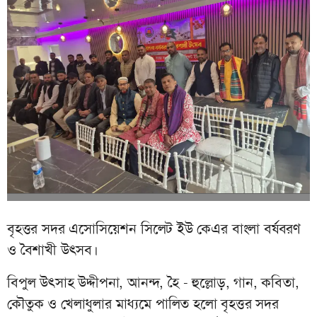
বৃহত্তর সদর এসোসিয়েশন সিলেট ইউ কেএর বাংলা বর্ষবরণ
ও বৈশাখী উৎসব।
বিপুল উৎসাহ উদ্দীপনা, আনন্দ, হৈ - হুল্লোড়, গান, কবিতা,
কৌতুক ও খেলাধুলার মাধ্যমে পালিত হলো বৃহত্তর সদর