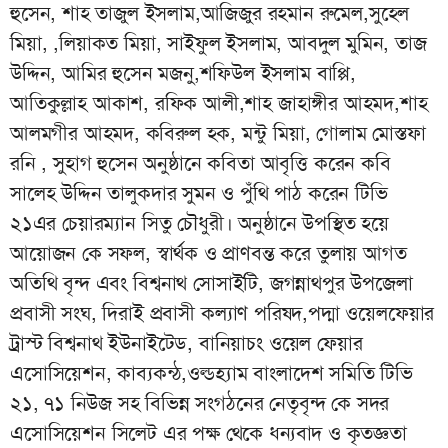
হুসেন, শাহ তাজুল ইসলাম,আজিজুর রহমান রুমেল,সুহেল
মিয়া, ,লিয়াকত মিয়া, সাইফুল ইসলাম, আবদুল মুমিন, তাজ
উদ্দিন, আমির হুসেন মজনু,শফিউল ইসলাম বাপ্পি,
আতিকুল্লাহ আকাশ, রফিক আলী,শাহ জাহাঙ্গীর আহমদ,শাহ
আলমগীর আহমদ, কবিরুল হক, মন্টু মিয়া, গোলাম মোস্তফা
রনি , সুহাগ হুসেন অনুষ্ঠানে কবিতা আবৃত্তি করেন কবি
সালেহ উদ্দিন তালুকদার সুমন ও পুঁথি পাঠ করেন টিভি
২১এর চেয়ারম্যান সিতু চৌধুরী। অনুষ্ঠানে উপস্থিত হয়ে
আয়োজন কে সফল, স্বার্থক ও প্রাণবন্ত করে তুলায় আগত
অতিথি বৃন্দ এবং বিশ্বনাথ সোসাইটি, জগন্নাথপুর উপজেলা
প্রবাসী সংঘ, দিরাই প্রবাসী কল্যাণ পরিষদ,পদ্মা ওয়েলফেয়ার
ট্রাস্ট বিশ্বনাথ ইউনাইটেড, বানিয়াচং ওয়েল ফেয়ার
এসোসিয়েশন, কাব্যকন্ঠ,ওল্ডহ্যাম বাংলাদেশ সমিতি টিভি
২১, ৭১ নিউজ সহ বিভিন্ন সংগঠনের নেতৃবৃন্দ কে সদর
এসোসিয়েশন সিলেট এর পক্ষ থেকে ধন্যবাদ ও কৃতজ্ঞতা