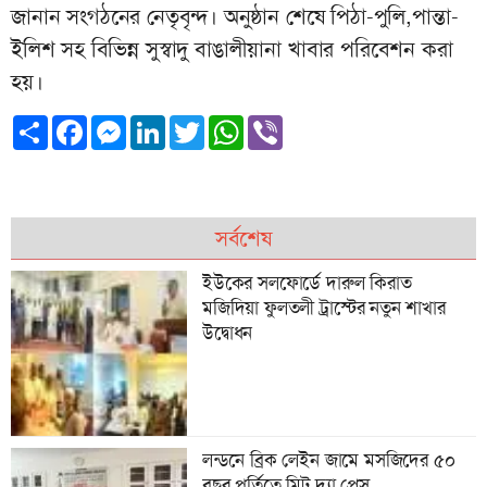
জানান সংগঠনের নেতৃবৃন্দ। অনুষ্ঠান শেষে পিঠা-পুলি,পান্তা-
ইলিশ সহ বিভিন্ন সুস্বাদু বাঙালীয়ানা খাবার পরিবেশন করা
হয়।
Share
Facebook
Messenger
LinkedIn
Twitter
WhatsApp
Viber
সর্বশেষ
ইউকের সলফোর্ডে দারুল কিরাত
মজিদিয়া ফুলতলী ট্রাস্টের নতুন শাখার
উদ্বোধন
লন্ডনে ব্রিক লেইন জামে মসজিদের ৫০
বছর পূর্তিতে মিট দ‍্যা প্রেস