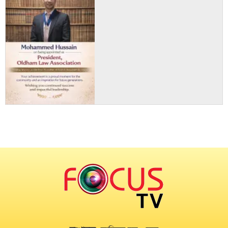
হলো মুকুট