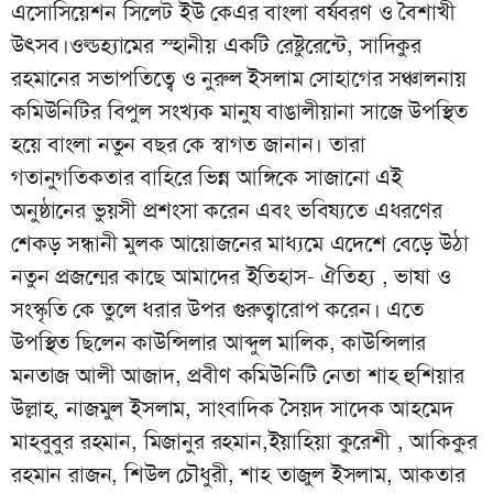
এসোসিয়েশন সিলেট ইউ কেএর বাংলা বর্ষবরণ ও বৈশাখী
উৎসব।ওল্ডহ্যামের স্হানীয় একটি রেষ্টুরেন্টে, সাদিকুর
রহমানের সভাপতিত্বে ও নুরুল ইসলাম সোহাগের সঞ্চালনায়
কমিউনিটির বিপুল সংখ্যক মানুষ বাঙালীয়ানা সাজে উপস্থিত
হয়ে বাংলা নতুন বছর কে স্বাগত জানান। তারা
গতানুগতিকতার বাহিরে ভিন্ন আঙ্গিকে সাজানো এই
অনুষ্ঠানের ভুয়সী প্রশংসা করেন এবং ভবিষ্যতে এধরণের
শেকড় সন্ধানী মুলক আয়োজনের মাধ্যমে এদেশে বেড়ে উঠা
নতুন প্রজন্মের কাছে আমাদের ইতিহাস- ঐতিহ্য , ভাষা ও
সংস্কৃতি কে তুলে ধরার উপর গুরুত্বারোপ করেন। এতে
উপস্থিত ছিলেন কাউন্সিলার আব্দুল মালিক, কাউন্সিলার
মনতাজ আলী আজাদ, প্রবীণ কমিউনিটি নেতা শাহ হুশিয়ার
উল্লাহ, নাজমুল ইসলাম, সাংবাদিক সৈয়দ সাদেক আহমেদ
মাহবুবুর রহমান, মিজানুর রহমান,ইয়াহিয়া কুরেশী , আকিকুর
রহমান রাজন, শিউল চৌধুরী, শাহ তাজুল ইসলাম, আকতার