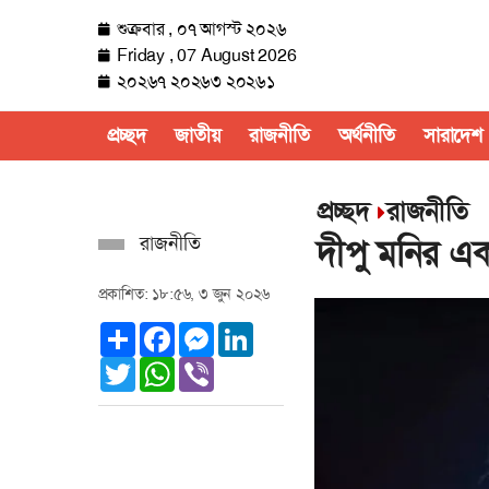
শুক্রবার , ০৭ আগস্ট ২০২৬
Friday , 07 August 2026
২০২৬৭ ২০২৬৩ ২০২৬১
প্রচ্ছদ
জাতীয়
রাজনীতি
অর্থনীতি
সারাদেশ
প্রচ্ছদ
রাজনীতি
রাজনীতি
দীপু মনির এ
প্রকাশিত: ১৮:৫৬, ৩ জুন ২০২৬
Share
Facebook
Messenger
LinkedIn
Twitter
WhatsApp
Viber