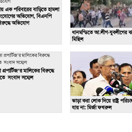
াছায় এক পরিবারের বাড়িতে হামলা
িসংযোগের অভিযোগ, বিএনপি
িরুদ্ধে অভিযোগ
ধানমন্ডিতে আ.লীগ-যুবলীগের ঝ
মিছিল
জা প্রপার্টিজ’র মালিকের বিরুদ্ধে
তে সংবাদ সম্মেল
ভাড়া করা লোক দিয়ে রাষ্ট্র পরিচ
যায় না: মির্জা ফখরুল